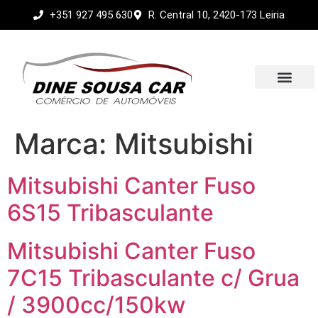
+351 927 495 630
R. Central 10, 2420-173 Leiria
Sobre nós
Marca:
Mitsubishi
Mitsubishi Canter Fuso
6S15 Tribasculante
Mitsubishi Canter Fuso
7C15 Tribasculante c/ Grua
/ 3900cc/150kw