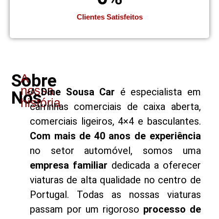
Clientes Satisfeitos
Sobre
A
nossa
A
Dine Sousa Car
é especialista em
Nós
história
carrinhas comerciais de caixa aberta,
comerciais ligeiros, 4×4 e basculantes.
Com mais de 40 anos de experiência
no setor automóvel, somos uma
empresa familiar
dedicada a oferecer
viaturas de alta qualidade no centro de
Portugal. Todas as nossas viaturas
passam por um rigoroso
processo de