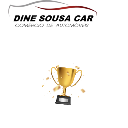
Temos como missão manter-nos na
liderança do mercado e continuar na