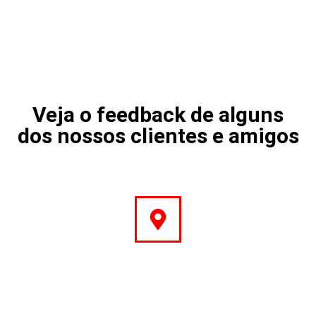
vanguarda da indústria de viaturas
usadas.
Veja o feedback de alguns
dos nossos clientes e amigos
Endereço
Rua Central, 10 – Colmeias
Leiria – 2420-173