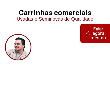
Carrinhas comerciais
Usadas e Seminovas de Qualidade
Dine Sousa
Falar
agora
Gerente / Comercial
mesmo
+351 927 495 630
+351 244 722 685
dine45@gmail.com
Procura Outra
Viatura?
Nós podemos
ajudar!!!