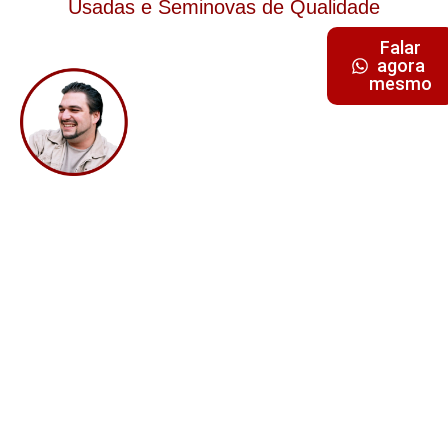
Usadas e Seminovas de Qualidade
Dine Sousa
Falar
agora
Gerente / Comercial
mesmo
+351 927 495 630
+351 244 722 685
dine45@gmail.com
Procura Outra
Viatura?
Nós podemos
ajudar!!!
Veja os nossos serviços
Temos várias opções