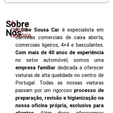
Sobre
A
nossa
A
Dine Sousa Car
é especialista em
Nós
história
carrinhas comerciais de caixa aberta,
comerciais ligeiros, 4×4 e basculantes.
Com mais de 40 anos de experiência
no setor automóvel, somos uma
empresa familiar
dedicada a oferecer
viaturas de alta qualidade no centro de
Portugal. Todas as nossas viaturas
passam por um rigoroso
processo de
preparação, revisão e higienização na
nossa oficina própria, exclusiva para
clientes.
Além disso, oferecemos