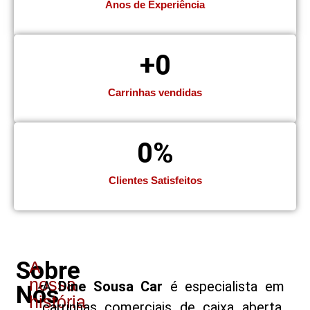
Anos de Experiência
+
0
Carrinhas vendidas
0
%
Clientes Satisfeitos
Sobre
A
nossa
A
Dine Sousa Car
é especialista em
Nós
história
carrinhas comerciais de caixa aberta,