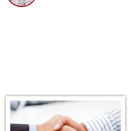
dine45@gmail.com
Procura Outra
Viatura?
Nós podemos
ajudar!!!
Veja os nossos serviços
Temos várias opções