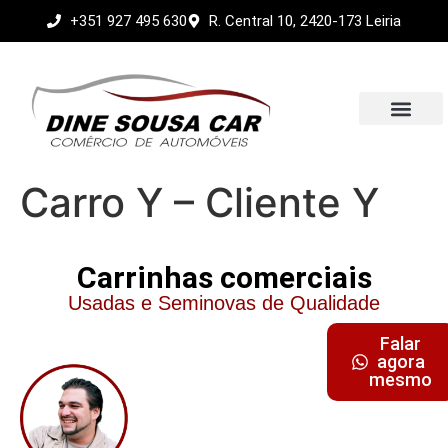
+351 927 495 630
R. Central 10, 2420-173 Leiria
Sobre nós
Carro Y – Cliente Y
Carrinhas comerciais
Usadas e Seminovas de Qualidade
Dine Sousa
Falar
agora
Gerente / Comercial
mesmo
+351 927 495 630
+351 244 722 685